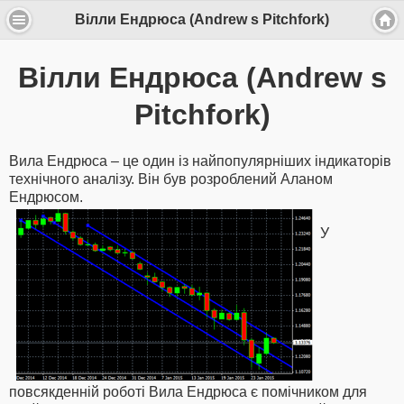
Вілли Ендрюса (Andrew s Pitchfork)
Вілли Ендрюса (Andrew s
Pitchfork)
Вила Ендрюса – це один із найпопулярніших індикаторів
технічного аналізу. Він був розроблений Аланом
Ендрюсом.
У
повсякденній роботі Вила Ендрюса є помічником для