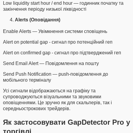
Low liquidity start hour / end hour — годинник початку та
закінчення періоду низької ліквідності
Alerts (Оповідання)
Enable Alerts — Увімкнення системи сповіщень
Alert on potential gap - сигнал про потенційний геп
Alert on confirmed gap - сигнал про підтверджений геп
Send Email Alert — Повідомлення на пошту
Send Push Notification — push-повідомлення до
мобільного терміналу
Усі сигнали відображаються на графіку та
супроводжуються візуальними та звуковими
оповіщеннями. Це зручно як для скальперів, так і
середньострокових трейдерів.
Як застосовувати GapDetector Pro у
торгівлі