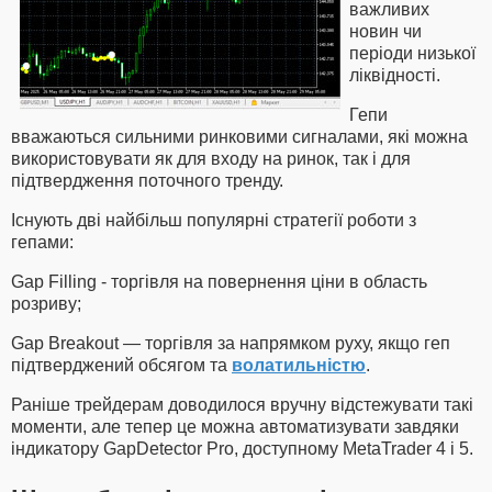
важливих
новин чи
періоди низької
ліквідності.
Гепи
вважаються сильними ринковими сигналами, які можна
використовувати як для входу на ринок, так і для
підтвердження поточного тренду.
Існують дві найбільш популярні стратегії роботи з
гепами:
Gap Filling - торгівля на повернення ціни в область
розриву;
Gap Breakout — торгівля за напрямком руху, якщо геп
підтверджений обсягом та
волатильністю
.
Раніше трейдерам доводилося вручну відстежувати такі
моменти, але тепер це можна автоматизувати завдяки
індикатору GapDetector Pro, доступному MetaTrader 4 і 5.