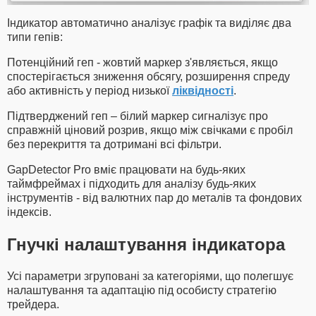
Індикатор автоматично аналізує графік та виділяє два
типи гепів:
Потенційний геп - жовтий маркер з'являється, якщо
спостерігається зниження обсягу, розширення спреду
або активність у період низької
ліквідності
.
Підтверджений геп – білий маркер сигналізує про
справжній ціновий розрив, якщо між свічками є пробіл
без перекриття та дотримані всі фільтри.
GapDetector Pro вміє працювати на будь-яких
таймфреймах і підходить для аналізу будь-яких
інструментів - від валютних пар до металів та фондових
індексів.
Гнучкі налаштування індикатора
Усі параметри згруповані за категоріями, що полегшує
налаштування та адаптацію під особисту стратегію
трейдера.