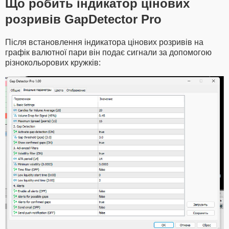
Що робить індикатор цінових
розривів GapDetector Pro
Після встановлення індикатора цінових розривів на
графік валютної пари він подає сигнали за допомогою
різнокольорових кружків: