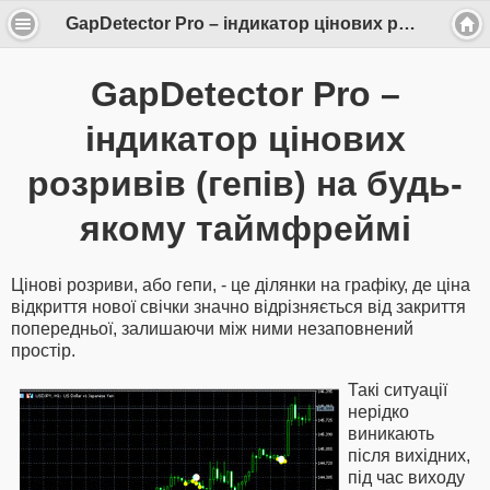
GapDetector Pro – індикатор цінових розривів (гепів) на будь-якому таймфреймі
GapDetector Pro –
індикатор цінових
розривів (гепів) на будь-
якому таймфреймі
Цінові розриви, або гепи, - це ділянки на графіку, де ціна
відкриття нової свічки значно відрізняється від закриття
попередньої, залишаючи між ними незаповнений
простір.
Такі ситуації
нерідко
виникають
після вихідних,
під час виходу