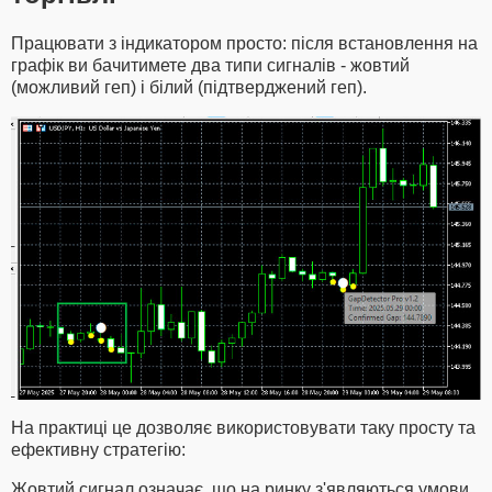
Працювати з індикатором просто: після встановлення на
графік ви бачитимете два типи сигналів - жовтий
(можливий геп) і білий (підтверджений геп).
На практиці це дозволяє використовувати таку просту та
ефективну стратегію:
Жовтий сигнал означає, що на ринку з'являються умови