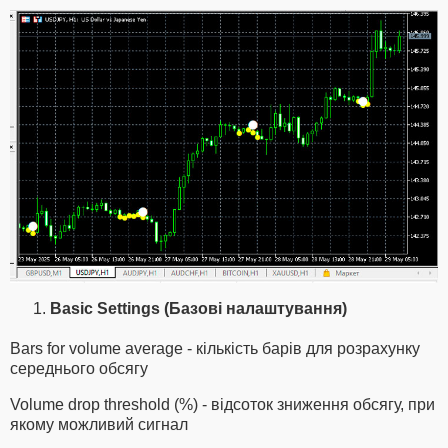
Basic Settings (Базові налаштування)
Bars for volume average - кількість барів для розрахунку
середнього обсягу
Volume drop threshold (%) - відсоток зниження обсягу, при
якому можливий сигнал