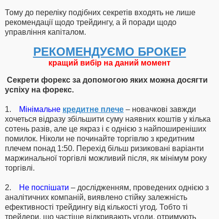
Тому до переліку подібних секретів входять не лише
рекомендації щодо трейдингу, а й поради щодо
управління капіталом.
РЕКОМЕНДУЄМО БРОКЕР
кращий вибір на даний момент
Секрети форекс за допомогою яких можна досягти
успіху на форекс.
1.
Мінімальне
кредитне плече
– новачкові завжди
хочеться відразу збільшити суму наявних коштів у кілька
сотень разів, але це якраз і є однією з найпоширеніших
помилок. Ніколи не починайте торгівлю з кредитним
плечем понад 1:50. Перехід більш ризиковані варіанти
маржинальної торгівлі можливий після, як мінімум року
торгівлі.
2.
Не поспішати
– дослідженням, проведених однією з
аналітичних компаній, виявлено стійку залежність
ефективності трейдингу від кількості угод. Тобто ті
трейдери, що частіше відкривають угоди, отримують