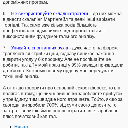
допоміжних програм.
6.
Не використовуйте складні стратегії
– до них можна
віднести скальпінг, Мартінгейл та деякі інші варіанти
торгівлі. Так само вже кілька років більшість
професіоналів відмовилися від торгівлі тільки з
використанням фундаментального аналізу.
7.
Уникайте спонтанних рухів
- дуже часто на форекс
трапляються стрибки ціни, відразу виникає бажання
відкрити угоду у бік прориву. Але не поспішайте це
робити, такі дії у моїй практиці у 99% завжди призводили
до збитків. Кожному новому ордеру має передувати
технічний аналіз.
А от якщо говорити про основний секрет форекс, то він
полягає в тому, що чим швидше ви заробляєте прибуток
у трейдингу, тим швидше його втрачаєте. Тобто, якщо за
сьогодні ви зробили 700% від суми свого депозиту, то
завтра з великою ймовірністю втратите все зароблене
плюс початковий капітал.
Назад