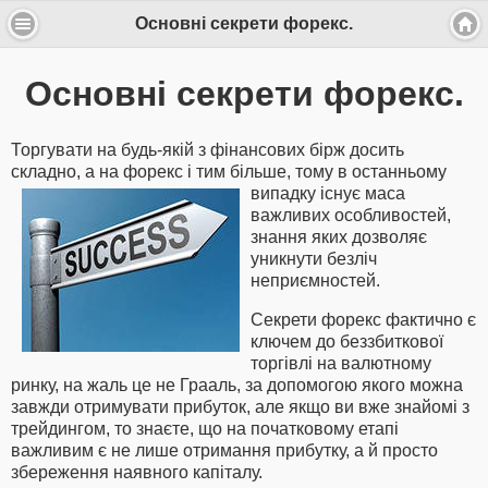
Основні секрети форекс.
Основні секрети форекс.
Торгувати на будь-якій з фінансових бірж досить
складно, а на форекс і тим більше, тому в
останньому
випадку існує маса
важливих особливостей,
знання яких дозволяє
уникнути безліч
неприємностей.
Секрети форекс фактично є
ключем до беззбиткової
торгівлі на валютному
ринку, на жаль це не Грааль, за допомогою якого можна
завжди отримувати прибуток, але якщо ви вже знайомі з
трейдингом, то знаєте, що на початковому етапі
важливим є не лише отримання прибутку, а й просто
збереження наявного капіталу.