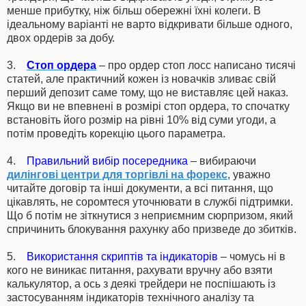
менше прибутку, ніж більш обережні їхні колеги. В
ідеальному варіанті не варто відкривати більше одного,
двох ордерів за добу.
3.
Стоп ордера
– про ордер стоп лосс написано тисячі
статей, але практичний кожен із новачків зливає свій
перший депозит саме тому, що не виставляє цей наказ.
Якщо ви не впевнені в розмірі стоп ордера, то спочатку
встановіть його розмір на рівні 10% від суми угоди, а
потім проведіть корекцію цього параметра.
4.
Правильний вибір посередника
– вибираючи
дилінгові центри для торгівлі на форекс
, уважно
читайте договір та інші документи, а всі питання, що
цікавлять, не соромтеся уточнювати в службі підтримки.
Що б потім не зіткнутися з неприємним сюрпризом, який
спричинить блокування рахунку або призведе до збитків.
5.
Використання скриптів та індикаторів
– чомусь ні в
кого не виникає питання, рахувати вручну або взяти
калькулятор, а ось з деякі трейдери не поспішають із
застосуванням індикаторів технічного аналізу та