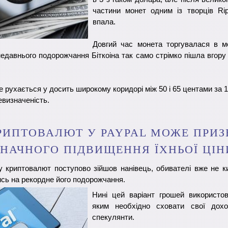
частини монет одним із творців Rip
впала.
Довгий час монета торгувалася в м
недавнього подорожчання Біткоіна так само стрімко пішла вгору 
le рухається у досить широкому коридорі між 50 і 65 центами за 
евизначеність.
РИПТОВАЛЮТ У PAYPAL МОЖЕ ПРИЗ
ЗНАЧНОГО ПІДВИЩЕННЯ ЇХНЬОЇ ЦІН
у криптовалют поступово зійшов нанівець, обивателі вже не 
ись на рекордне його подорожчання.
Нині цей варіант грошей використ
яким необхідно сховати свої дохо
спекулянти.