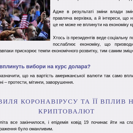
Адже в результаті зміни влади змі
правляча верхівка, а й інтереси, що 
це не може не вплинути на економіку к
Хтось із президентів веде соціальну п
послаблює економіку, що призвод
 навпаки прискорює темпи економічного розвитку, тим самим змі
 вплинуть вибори на курс долара?
азначити, що на вартість американської валюти так само впли
ні – протести, мітинги, заворушення.
ВИЛЯ КОРОНАВІРУСУ ТА ЇЇ ВПЛИВ 
КРИПТОВАЛЮТ
літа все закінчилося, і епідемія ковід 19 починає йти на сп
враження було оманливим.