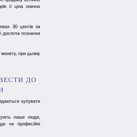
ple її ціна значно
ежах 30 центів за
і досягла позначки
1 монету, при цьому
ВЕСТИ ДО
И
кидаються купувати
овують лише люди,
ди чи професійні