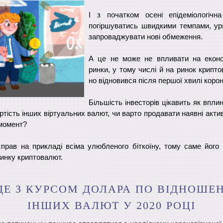
І з початком осені епідеміологічн
погіршуватись швидкими темпами, ур
запроваджувати нові обмеження.
А це не може не впливати на економ
ринки, у тому числі й на ринок крипто
но відновився після першої хвилі корон
Більшість інвесторів цікавить як впли
артість інших віртуальних валют, чи варто продавати наявні акти
 момент?
справ на прикладі всіма улюбленого біткоїну, тому саме його
инку криптовалют.
ДЕ З КУРСОМ ДОЛАРА ПО ВІДНОШЕ
ІНШИХ ВАЛЮТ У 2020 РОЦІ