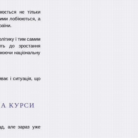
нюється не тільки
ними лобіюються, а
раїни.
олітику і тим самим
ить до зростання
цнюючи національну
ває і ситуація, що
НА КУРСИ
ад, але зараз уже