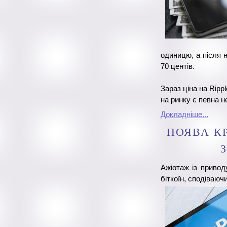
одиницю, а після 
70 центів.
Зараз ціна на Ripp
на ринку є певна н
Докладніше...
ПОЯВА К
Ажіотаж із привод
біткоїн, сподіваюч