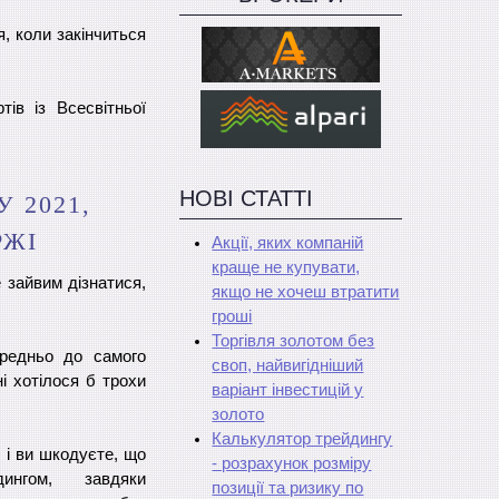
я, коли закінчиться
ів із Всесвітньої
НОВІ СТАТТІ
 2021,
РЖІ
Акції, яких компаній
краще не купувати,
е зайвим дізнатися,
якщо не хочеш втратити
гроші
Торгівля золотом без
редньо до самого
своп, найвигідніший
ні хотілося б трохи
варіант інвестицій у
золото
Калькулятор трейдингу
, і ви шкодуєте, що
- розрахунок розміру
ингом, завдяки
позиції та ризику по