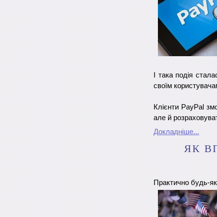
І така подія стал
своїм користувача
Клієнти PayPal зм
але й розраховуват
Докладніше...
ЯК В
Практично будь-які