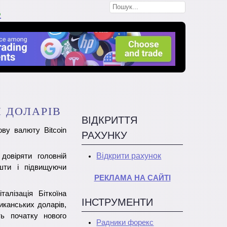
В
Н ДОЛАРІВ
ВІДКРИТТЯ
ву валюту Bitcoin
РАХУНКУ
Відкрити рахунок
овіряти головній
шти і підвищуючи
РЕКЛАМА НА САЙТІ
талізація Біткоїна
ІНСТРУМЕНТИ
иканських доларів,
ть початку нового
Радники форекс