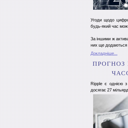
Угоди щодо цифро
будь-який час можн
За іншими ж актива
них ще додаються н
Докладніше...
ПРОГНОЗ 
ЧАС
Ripple є однією 
досягає 27 мільярд