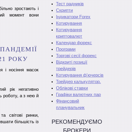
Тест радників
більно зростають і
Скрипти
ний момент вони
Індикатори Forex
Котирування
Котирування
криптовалют
Календар форекс
 ПАНДЕМІЇ
Програми
Торгові сесії форекс
21 РОКУ
Відкриті позиції
трейдерів
я і носіння масок
Котирування ф'ючерсів
Трейдер калькулятор.
Облікові ставки
гий рік негативно
Графіки валютних пар
 роботу, а з нею й
Фінансовий
планувальник
та світові ринки,
РЕКОМЕНДУЄМО
вшати більшість із
БРОКЕРИ