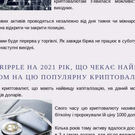
криптовалютам з'явилася можливіс
вихідних.
вих активів проводяться незалежно від дня тижня чи міжнаро
а відкрити чи закрити позицію.
ми буде перерва у торгівлі. Як завжди біржа не працює в субот
аступні вихідні.
RIPPLE НА 2021 РІК, ЩО ЧЕКАЄ Н
ОМ НА ЦЮ ПОПУЛЯРНУ КРИПТОВА
з криптовалют, що мають найвищу капіталізацію, на даний мом
ів доларів.
Свого часу цю криптовалюту назив
біткоїну і пророкували їй ціну 1000 дол
Кілька років тому активу вдалося дося
в 3 з гаком долара, але після велико