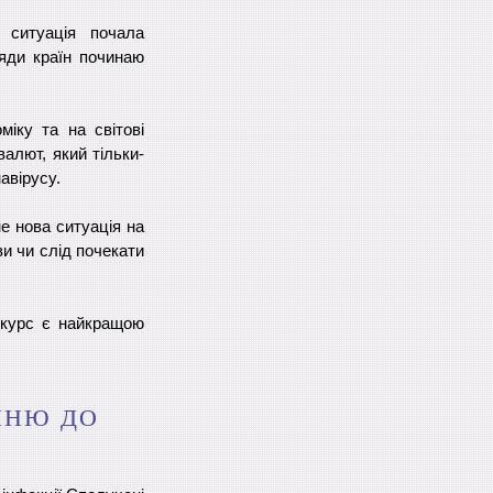
а ситуація почала
яди країн починаю
іку та на світові
валют, який тільки-
авірусу.
не нова ситуація на
ви чи слід почекати
 курс є найкращою
ННЮ ДО