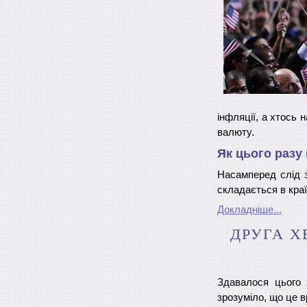
інфляції, а хтось
валюту.
Як цього разу
Насамперед слід з
складається в краї
Докладніше...
ДРУГА Х
Здавалося цього 
зрозуміло, що це 