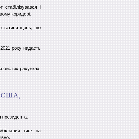
т стабілізувався і
вому коридорі.
є статися щось, що
 2021 року надасть
собистих рахунках,
 США,
и президента.
йбільший тиск на
ивно.