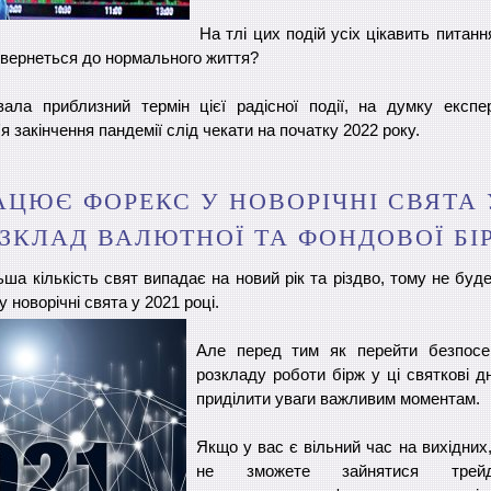
На тлі цих подій усіх цікавить питанн
повернеться до нормального життя?
ла приблизний термін цієї радісної події, на думку експерт
'я закінчення пандемії слід чекати на початку 2022 року.
АЦЮЄ ФОРЕКС У НОВОРІЧНІ СВЯТА У
ЗКЛАД ВАЛЮТНОЇ ТА ФОНДОВОЇ БІ
ша кількість свят випадає на новий рік та різдво, тому не буд
 новорічні свята у 2021 році.
Але перед тим як перейти безпосе
розкладу роботи бірж у ці святкові д
приділити уваги важливим моментам.
Якщо у вас є вільний час на вихідних
не зможете зайнятися трейд