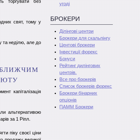
ть торгувати без
угоді
БРОКЕРИ
дних свят, тому у
Ділінгові центри
Брокери для скальпінгу
у та неділю, але до
Центові брокери
Інвестиції форекс
Бонуси
Рейтинг дилінгових
АЙБЛИЖЧИМ
центрів.
ЛЮТУ
Все про брокерів
Список брокерів форекс
ент капіталізація
Брокери бінарних
опціонів
ПАММ Брокери
али альтернативою
арів за 1 Ріпл.
гти піку своєї ціни
го продажу великої