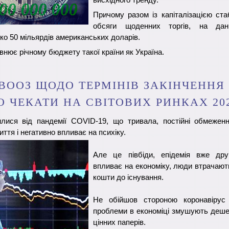
Причому разом із капіталізацією ста
обсяги щоденних торгів, на да
ко 50 мільярдів американських доларів.
внює річному бюджету такої країни як Україна.
ВООЗ ЩОДО ТЕРМІНІВ ЗАКІНЧЕННЯ
О ЧЕКАТИ НА СВІТОВИХ РИНКАХ 20
лися від пандемії COVID-19, що тривала, постійні обмеженн
тя і негативно впливає на психіку.
Але це півбіди, епідемія вже дру
впливає на економіку, люди втрачають
кошти до існування.
Не обійшов стороною коронавірус 
проблеми в економіці змушують деше
цінних паперів.