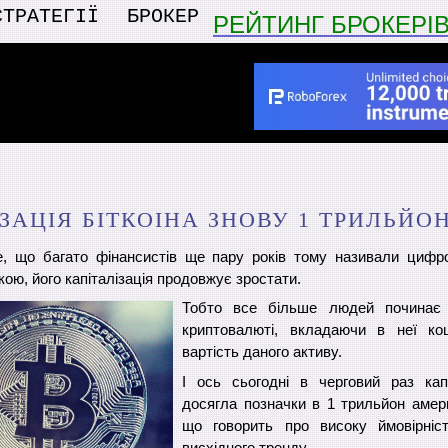
СТРАТЕГІЇ
БРОКЕР
РЕЙТИНГ БРОКЕРІ
ЗАЦІЯ БІТКОІНА ЗНОВУ 1 ТРИЛЬЙО
, що багато фінансистів ще пару років тому називали цифро
ю, його капіталізація продовжує зростати.
Тобто все більше людей починає д
криптовалюті, вкладаючи в неї ко
вартість даного активу.
І ось сьогодні в черговий раз капі
досягла позначки в 1 трильйон амер
що говорить про високу ймовірніс
висхідного тренду.