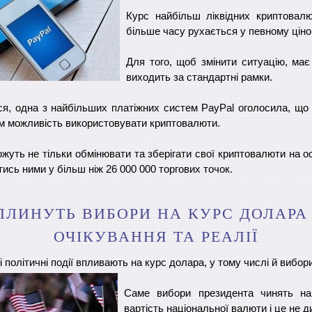
Курс найбільш ліквідних криптовалю
більше часу рухається у певному ціно
Для того, щоб змінити ситуацію, ма
виходить за стандартні рамки.
ася, одна з найбільших платіжних систем PayPal оголосила, що
м можливість використовувати криптовалюти.
ожуть не тільки обмінювати та зберігати свої криптовалюти на о
ись ними у більш ніж 26 000 000 торгових точок.
ПЛИНУТЬ ВИБОРИ НА КУРС ДОЛАРА
ОЧІКУВАННЯ ТА РЕАЛІЇ
 політичні події впливають на курс долара, у тому числі й вибор
Саме вибори президента чинять на
вартість національної валюти і це не д